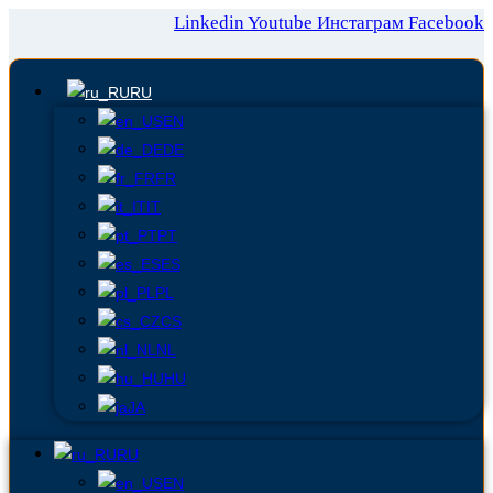
Linkedin
Youtube
Инстаграм
Facebook
RU
EN
DE
FR
IT
PT
ES
PL
CS
NL
HU
JA
RU
EN