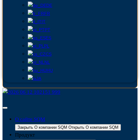
DE
FR
IT
PT
ES
PL
CS
NL
HU
JA
О сайте SQM
Закрыть О компании SQM
Открыть О компании SQM
Продукт