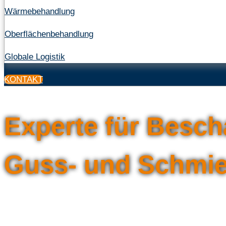
Wärmebehandlung
Oberflächenbehandlung
Globale Logistik
KONTAKT
Experte für Besch
Guss- und Schmie
SQM beschafft Metallteile nach Ihrem Bedar