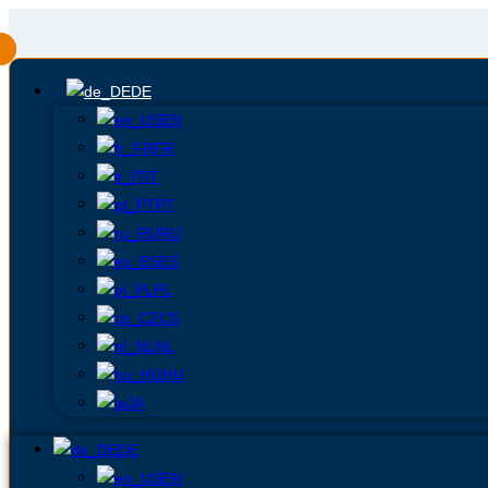
DE
EN
FR
IT
PT
RU
ES
PL
CS
NL
HU
JA
DE
EN