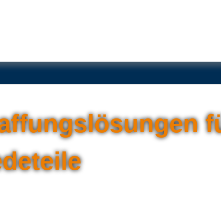
affungslösungen f
deteile
f pünktlich, effizient und garantiert.