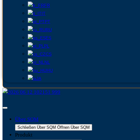
FR
IT
PT
RU
ES
PL
CS
NL
HU
JA
Über SQM
Schließen Über SQM
Öffnen Über SQM
Produkt