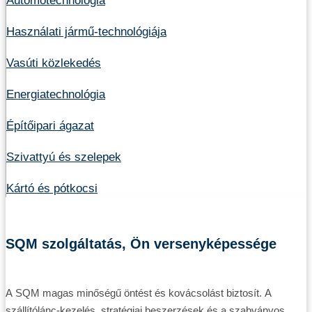
Automótechnológia
Használati jármű-technológiája
Vasúti közlekedés
Energiatechnológia
Építőipari ágazat
Szivattyú és szelepek
Kártó és pótkocsi
SQM szolgáltatás, Ön versenyképessége
A SQM magas minőségű öntést és kovácsolást biztosít. A
szállítólánc-kezelés, stratégiai beszerzések és a szabványos