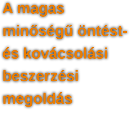
A magas
minőségű öntést-
és kovácsolási
beszerzési
megoldás
SQM Fémrészeket a szükségleteire