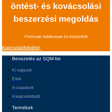
öntést- és kovácsolási
beszerzési megoldás
Pontosan, hatékonyan és biztosított
Kapcsolatfelvétel
Bevezetés az SQM-be
Ki vagyunk
Érték
A csapatunk
A kapcsolattartó
Termékek