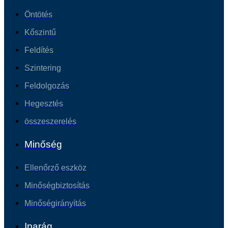
Öntötés
Kőszintű
Feldítés
Szintering
Feldolgozás
Hegesztés
összeszerelés
Minőség
Ellenőrző eszköz
Minőségbiztosítás
Minőségirányítás
Iparág