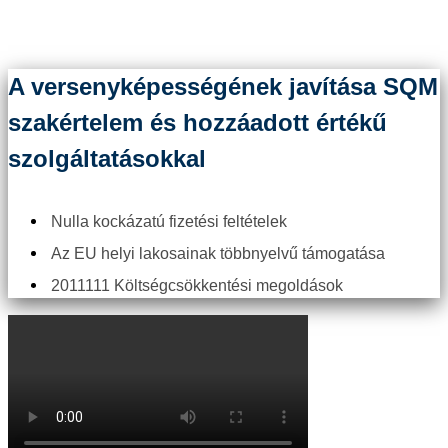
alapuló, hatékony és biztosított források.
A versenyképességének javítása SQM
szakértelem és hozzáadott értékű
szolgáltatásokkal
Nulla kockázatú fizetési feltételek
Az EU helyi lakosainak többnyelvű támogatása
2011111 Költségcsökkentési megoldások