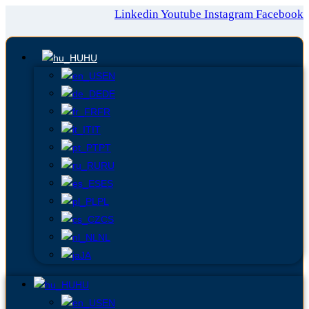
Linkedin
Youtube
Instagram
Facebook
HU
EN
DE
FR
IT
PT
RU
ES
PL
CS
NL
JA
HU
EN