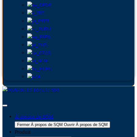
DE
IT
PT
RU
ES
PL
CS
NL
HU
JA
À propos de SQM
Fermer À propos de SQM
Ouvrir À propos de SQM
Produit