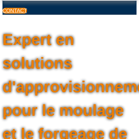
CONTACT
Expert en
solutions
d'approvisionnem
pour le moulage
et le forgeage de