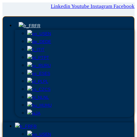
Linkedin
Youtube
Instagram
Facebook
FR
EN
DE
IT
PT
RU
ES
PL
CS
NL
HU
JA
FR
EN